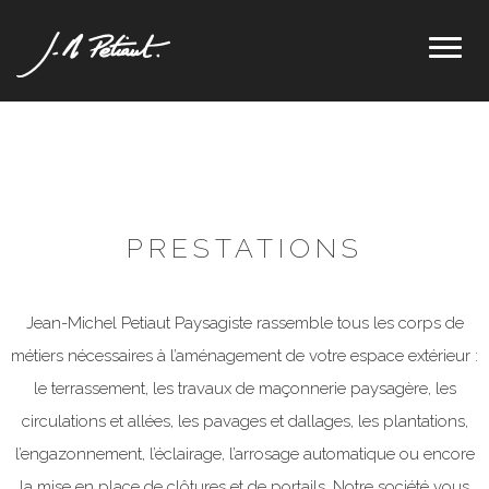
Toggl
naviga
PRESTATIONS
Jean-Michel Petiaut Paysagiste rassemble tous les corps de
métiers nécessaires à l’aménagement de votre espace extérieur :
le terrassement, les travaux de maçonnerie paysagère, les
circulations et allées, les pavages et dallages, les plantations,
l’engazonnement, l’éclairage, l’arrosage automatique ou encore
la mise en place de clôtures et de portails. Notre société vous