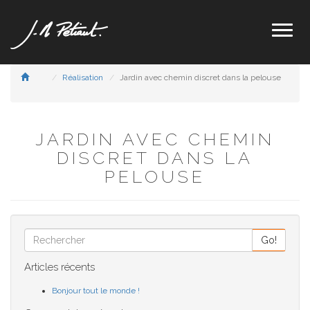
Toggl
naviga
Réalisation
Jardin avec chemin discret dans la pelouse
JARDIN AVEC CHEMIN
DISCRET DANS LA
PELOUSE
Go!
Articles récents
Bonjour tout le monde !