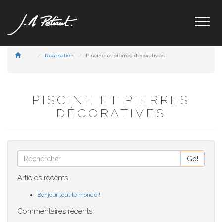
Toggl
naviga
Réalisation
Piscine et pierres décoratives
PISCINE ET PIERRES
DÉCORATIVES
Go!
Articles récents
Bonjour tout le monde !
Commentaires récents