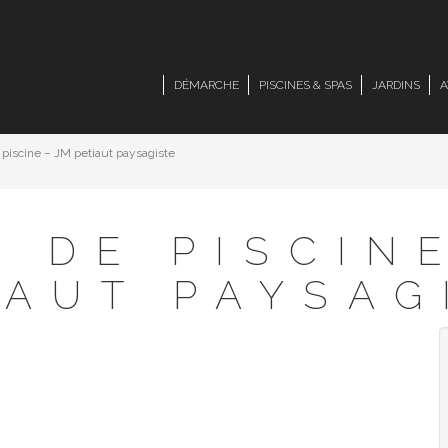
DÉMARCHE
PISCINES & SPAS
JARDINS
A
 piscine – JM petiaut paysagiste
 DE PISCIN
IAUT PAYSAG