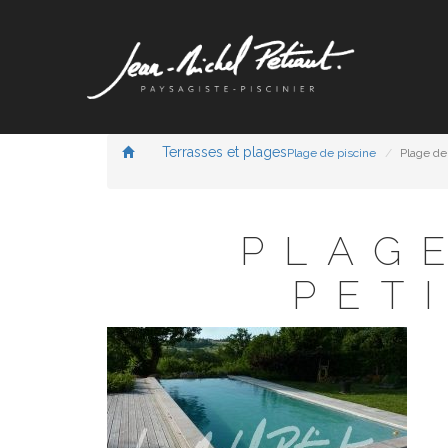
Terrasses et plages
Plage de piscine
Plage de
PLAGE
PET