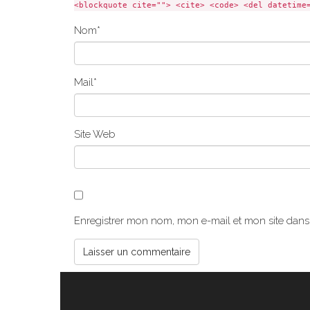
<blockquote cite=""> <cite> <code> <del datetime
Nom
*
Mail
*
Site Web
Enregistrer mon nom, mon e-mail et mon site dan