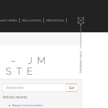
VANT/APRÈS
RÉALISATIONS
PRESTATIONS
Contactez-nous
E – JM
ISTE
Go!
Articles récents
Bonjour tout le monde !