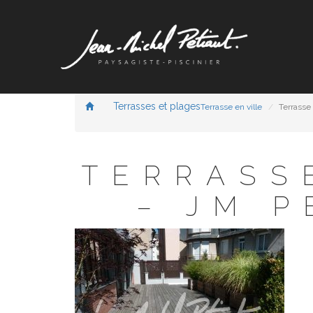
Terrasses et plages
Terrasse en ville
Terrasse
TERRASS
– JM P