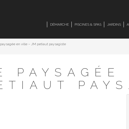
DÉMARCHE
PISCINES & SPAS
JARDINS
A
 paysagée en ville – JM petiaut paysagiste
E PAYSAGÉE 
ETIAUT PAY