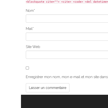
<blockquote cite=""> <cite> <code> <del datetime
Nom
*
Mail
*
Site Web
Enregistrer mon nom, mon e-mail et mon site dan