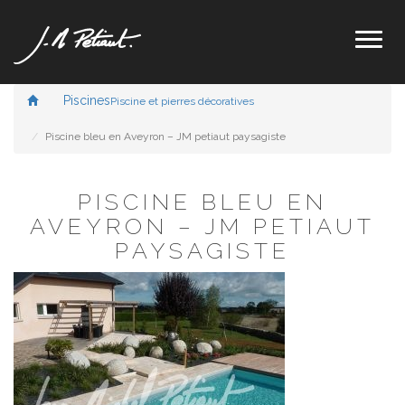
Toggl
naviga
Piscines
Piscine et pierres décoratives
Piscine bleu en Aveyron – JM petiaut paysagiste
PISCINE BLEU EN
AVEYRON – JM PETIAUT
PAYSAGISTE